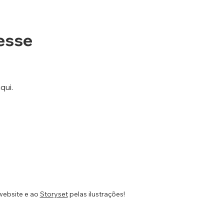
esse
qui.
website e ao
Storyset
pelas ilustrações!