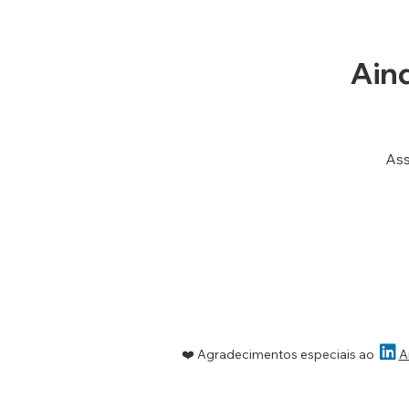
Ain
Ass

❤️ A
gradecimentos especiais ao
A